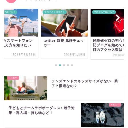
グる？稼げる？
ブログる？稼げる？
ブログる？稼げる？
Cからスマートフォン
twitter 監視 風評チェッ
経験値ゼロの初心者
の見え方を知りたい
カー
記ブログを始めて1
目のアクセス数は？
2018年8月13日
2018年1月8日
2018年9
ランズエンドのキッズサイズがない…終
了？撤退なの？
子どもとチームラボボーダレス♪ 迷子対
策・再入場・持ち物など！